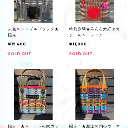
人気のシンプルブラック★
特別公開★みんな大好きカ
限定１
ラーのベーシック
¥15,400
¥11,000
SOLD OUT
SOLD OUT
限定１★ムーミンの家カラ
限定１★魔法の国のカーニ