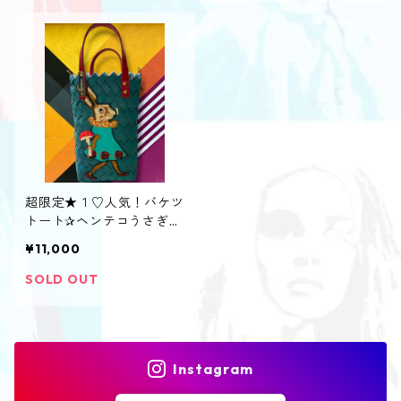
超限定★１♡人気！バケツ
トート✰ヘンテコうさぎ★
発送まで最大1ヶ月
¥11,000
SOLD OUT
Instagram