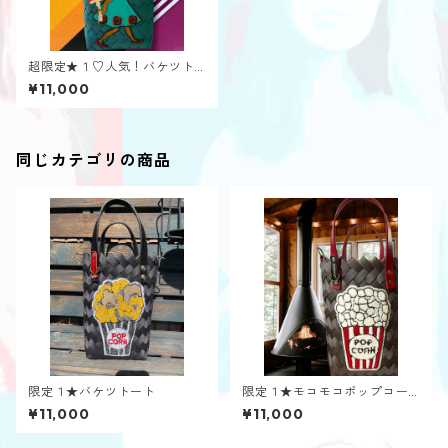
超限定★１♡人気！バケツト
ート✰ヘンテコうさぎ★発送ま
¥11,000
で最大1ヶ月
同じカテゴリの商品
限定１★バケツトート
限定１★モコモコポップコー
ン‎
¥11,000
¥11,000