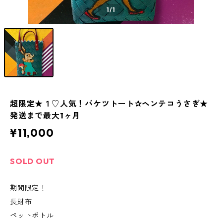
1
/1
超限定★１♡人気！バケツトート✰ヘンテコうさぎ★
発送まで最大1ヶ月
¥11,000
SOLD OUT
期間限定！
長財布
ペットボトル