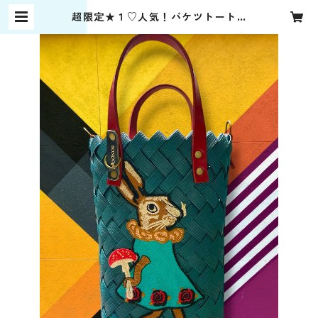
超限定★１♡人気！バケツトート✰
ヘンテコうさぎ★発送まで最大1ヶ月
| ボンドガール